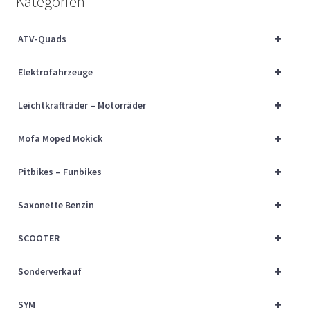
Kategorien
Über uns
+
ATV-Quads
Vertrag widerrufen
+
Elektrofahrzeuge
Widerrufsbelehrung
+
Leichtkrafträder – Motorräder
Cart
+
Mofa Moped Mokick
Checkout
+
Pitbikes – Funbikes
My account
+
Saxonette Benzin
+
SCOOTER
+
Sonderverkauf
+
SYM