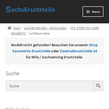
Zur
Zum
Menü
Navigation
Inhalt
springen
springen
Start
Start
Leichtkrafträder - Motorräder
XTC 4-TAKT bis 2006
MAGNETO
Lichtmaschine
AGB
Modell nicht gefunden? Besuchen Sie unseren
Shop
Datenschutzerklärung
Saxonette-Ersatzteile
oder
Zweiradersatzteile 24
für Mifa / Sachsenring Ersatzteile.
Impressum
Suche
Kontakt
Sachs Ersatzteile
Sachsteile