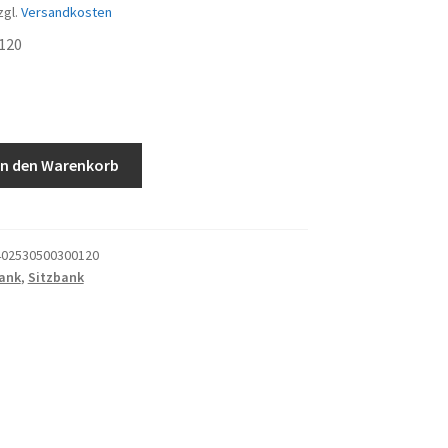
zgl.
Versandkosten
120
In den Warenkorb
02530500300120
ank
,
Sitzbank