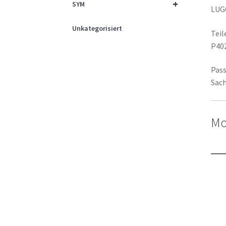
+
SYM
LUG
Unkategorisiert
Tei
P40
Pass
Sach
Mo