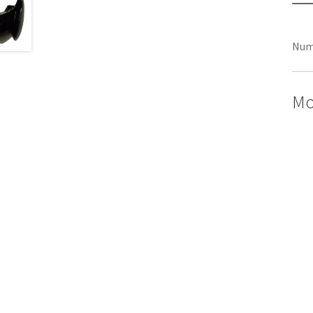
Num
Mo