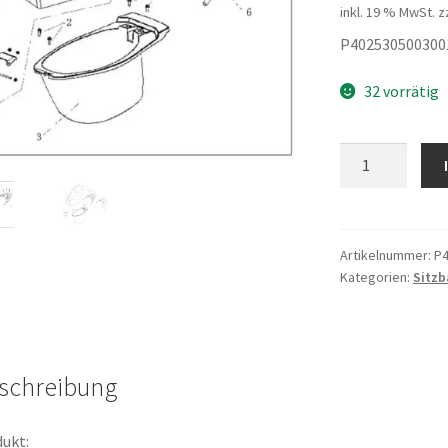
inkl. 19 % MwSt.
z
P402530500300
32 vorrätig
LUGGAGE
BOX
Menge
Artikelnummer:
P4
Kategorien:
Sitzb
schreibung
ukt: