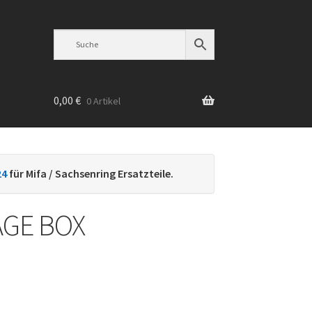
0,00
€
0 Artikel
n
24
für Mifa / Sachsenring Ersatzteile.
GE BOX