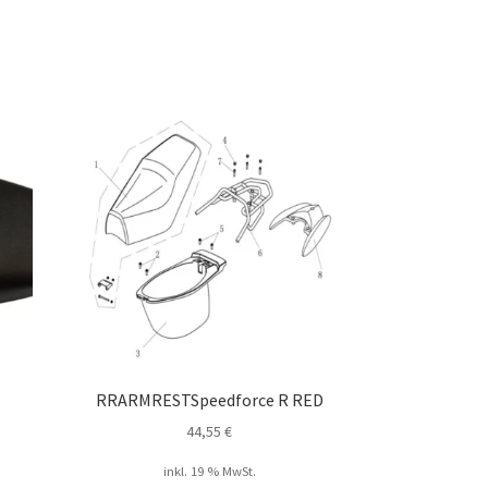
RRARMRESTSpeedforce R RED
44,55
€
inkl. 19 % MwSt.