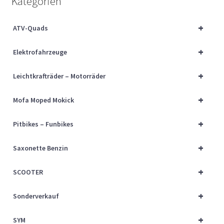
Kategorien
Über uns
+
ATV-Quads
Vertrag widerrufen
+
Elektrofahrzeuge
Widerrufsbelehrung
+
Leichtkrafträder – Motorräder
Cart
+
Mofa Moped Mokick
Checkout
+
Pitbikes – Funbikes
My account
+
Saxonette Benzin
+
SCOOTER
+
Sonderverkauf
+
SYM