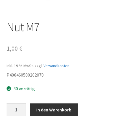
Nut M7
1,00
€
inkl. 19 % MwSt.
zzgl.
Versandkosten
P406460500202070
30 vorrätig
Nut
In den Warenkorb
M7
Menge