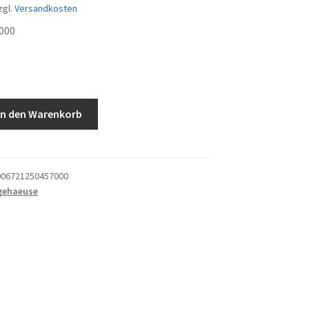
zgl.
Versandkosten
000
In den Warenkorb
06721250457000
gehaeuse