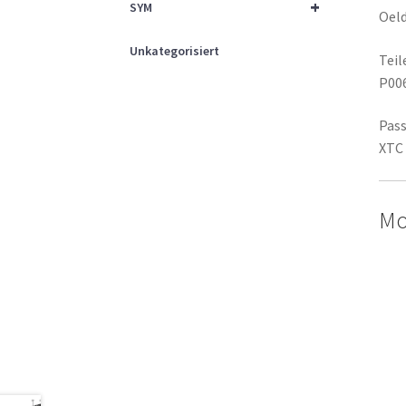
+
SYM
Oeld
Unkategorisiert
Tei
P00
Pass
XTC 
Mo