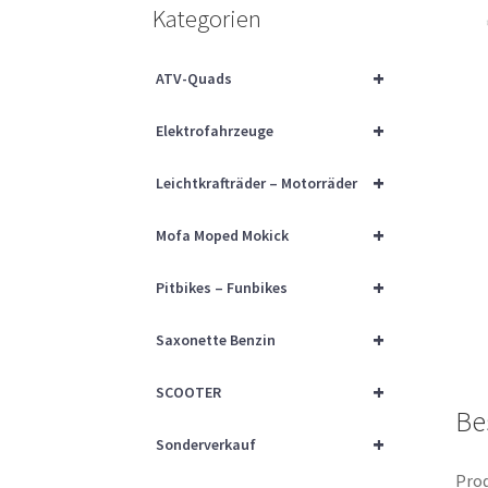
Kategorien
+
ATV-Quads
+
Elektrofahrzeuge
+
Leichtkrafträder – Motorräder
+
Mofa Moped Mokick
+
Pitbikes – Funbikes
+
Saxonette Benzin
+
SCOOTER
Be
+
Sonderverkauf
Prod