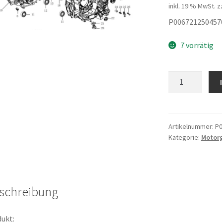
inkl. 19 % MwSt.
z
P006721250457
7 vorrätig
Oeldichtring
20x34x7
Menge
Artikelnummer:
P0
Kategorie:
Motor
schreibung
ukt: