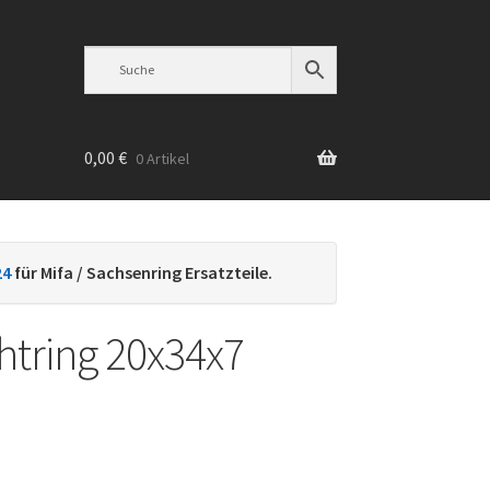
0,00
€
0 Artikel
n
24
für Mifa / Sachsenring Ersatzteile.
htring 20x34x7