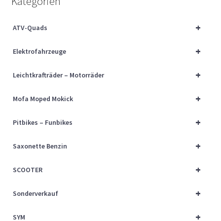
Kategorien
Über uns
+
ATV-Quads
Vertrag widerrufen
+
Elektrofahrzeuge
Widerrufsbelehrung
+
Leichtkrafträder – Motorräder
Cart
+
Mofa Moped Mokick
Checkout
+
Pitbikes – Funbikes
My account
+
Saxonette Benzin
+
SCOOTER
+
Sonderverkauf
+
SYM