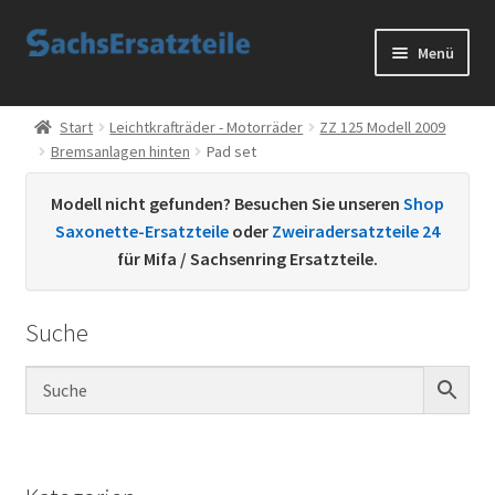
Zur
Zum
Menü
Navigation
Inhalt
springen
springen
Start
Start
Leichtkrafträder - Motorräder
ZZ 125 Modell 2009
Bremsanlagen hinten
Pad set
AGB
Modell nicht gefunden? Besuchen Sie unseren
Shop
Datenschutzerklärung
Saxonette-Ersatzteile
oder
Zweiradersatzteile 24
für Mifa / Sachsenring Ersatzteile.
Impressum
Suche
Kontakt
Sachs Ersatzteile
Sachsteile