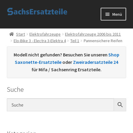
Zur
Zum
Menü
Navigation
Inhalt
springen
springen
Start
Start
Elektrofahrzeuge
Elektrofahrzeuge 2006 bis 2011
Elo-Bike 3 - Electra 3-Elektra 4
Teil 1
Pannensichere Reifen
AGB
Modell nicht gefunden? Besuchen Sie unseren
Shop
Datenschutzerklärung
Saxonette-Ersatzteile
oder
Zweiradersatzteile 24
für Mifa / Sachsenring Ersatzteile.
Impressum
Suche
Kontakt
Sachs Ersatzteile
Sachsteile