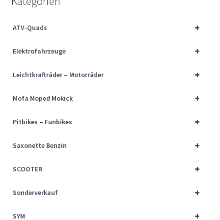
Kategorien
Über uns
+
ATV-Quads
Vertrag widerrufen
+
Elektrofahrzeuge
Widerrufsbelehrung
+
Leichtkrafträder – Motorräder
Cart
+
Mofa Moped Mokick
Checkout
+
Pitbikes – Funbikes
My account
+
Saxonette Benzin
+
SCOOTER
+
Sonderverkauf
+
SYM