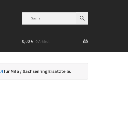
0,00
€
0 Artikel
n
24
für Mifa / Sachsenring Ersatzteile.