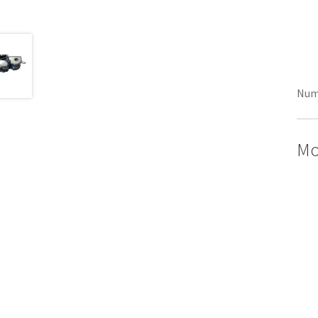
Num
Mo