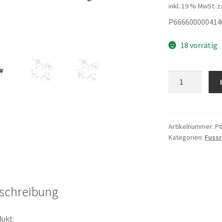
inkl. 19 % MwSt.
z
P666600000414
18 vorrätig
Pin
Menge
Artikelnummer:
P6
Kategorien:
Fussr
schreibung
ukt: