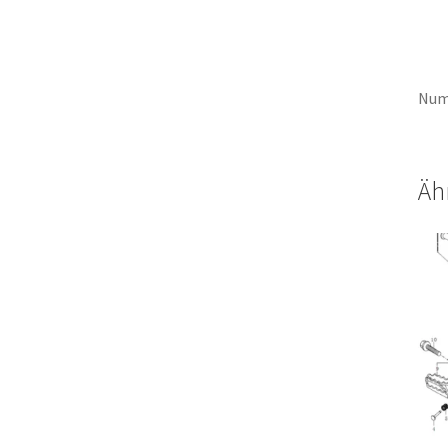
Num
Äh