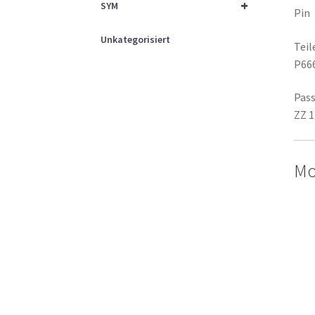
+
SYM
Pin
Unkategorisiert
Tei
P66
Pass
ZZ 1
Mo