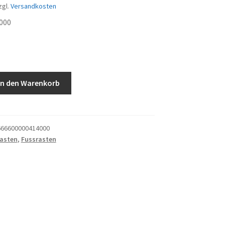
zgl.
Versandkosten
000
In den Warenkorb
66600000414000
asten
,
Fussrasten