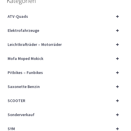
Kategorien
Über uns
+
ATV-Quads
Vertrag widerrufen
+
Elektrofahrzeuge
Widerrufsbelehrung
+
Leichtkrafträder – Motorräder
Cart
+
Mofa Moped Mokick
Checkout
+
Pitbikes – Funbikes
My account
+
Saxonette Benzin
+
SCOOTER
+
Sonderverkauf
+
SYM