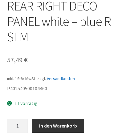
REAR RIGHT DECO
PANEL white – blue R
SFM
57,49
€
inkl. 19 % MwSt.
zzgl.
Versandkosten
P402540500104460
11 vorrätig
REAR
In den Warenkorb
RIGHT
DECO