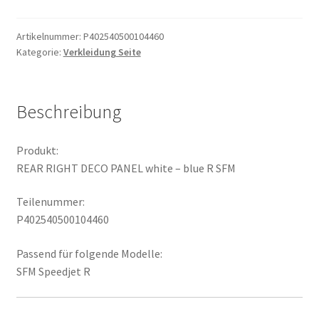
PANEL
white
Artikelnummer:
P402540500104460
Kategorie:
Verkleidung Seite
-
blue
R
SFM
Beschreibung
Menge
Produkt:
REAR RIGHT DECO PANEL white – blue R SFM
Teilenummer:
P402540500104460
Passend für folgende Modelle:
SFM Speedjet R