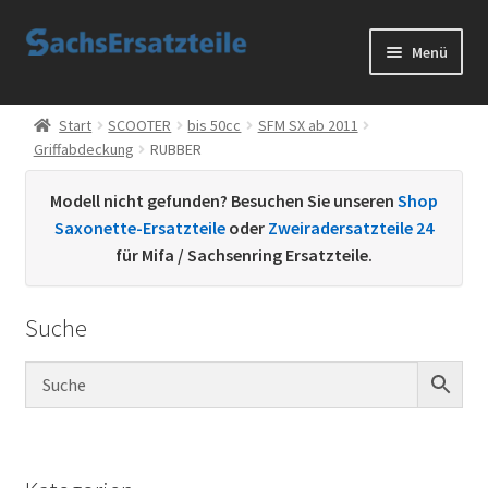
Zur
Zum
Menü
Navigation
Inhalt
springen
springen
Start
Start
SCOOTER
bis 50cc
SFM SX ab 2011
Griffabdeckung
RUBBER
AGB
Modell nicht gefunden? Besuchen Sie unseren
Shop
Datenschutzerklärung
Saxonette-Ersatzteile
oder
Zweiradersatzteile 24
für Mifa / Sachsenring Ersatzteile.
Impressum
Suche
Kontakt
Sachs Ersatzteile
Sachsteile