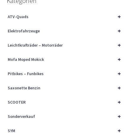
Kategorien
Über uns
+
ATV-Quads
Vertrag widerrufen
+
Elektrofahrzeuge
Widerrufsbelehrung
+
Leichtkrafträder – Motorräder
Cart
+
Mofa Moped Mokick
Checkout
+
Pitbikes – Funbikes
My account
+
Saxonette Benzin
+
SCOOTER
+
Sonderverkauf
+
SYM