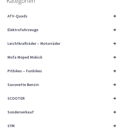
Kategorien
Über uns
+
ATV-Quads
Vertrag widerrufen
+
Elektrofahrzeuge
Widerrufsbelehrung
+
Leichtkrafträder – Motorräder
Cart
+
Mofa Moped Mokick
Checkout
+
Pitbikes – Funbikes
My account
+
Saxonette Benzin
+
SCOOTER
+
Sonderverkauf
+
SYM