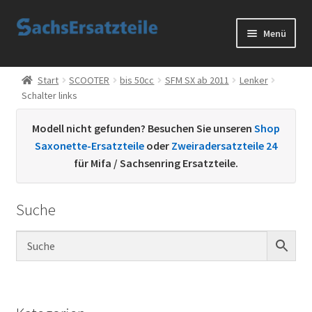
Zur
Zum
Menü
Navigation
Inhalt
springen
springen
Start
Start
SCOOTER
bis 50cc
SFM SX ab 2011
Lenker
Schalter links
AGB
Modell nicht gefunden? Besuchen Sie unseren
Shop
Datenschutzerklärung
Saxonette-Ersatzteile
oder
Zweiradersatzteile 24
für Mifa / Sachsenring Ersatzteile.
Impressum
Suche
Kontakt
Sachs Ersatzteile
Sachsteile