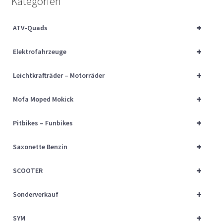
Kategorien
Über uns
+
ATV-Quads
Vertrag widerrufen
+
Elektrofahrzeuge
Widerrufsbelehrung
+
Leichtkrafträder – Motorräder
Cart
+
Mofa Moped Mokick
Checkout
+
Pitbikes – Funbikes
My account
+
Saxonette Benzin
+
SCOOTER
+
Sonderverkauf
+
SYM