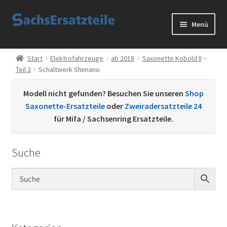
Zur
Zum
Menü
Navigation
Inhalt
springen
springen
Start
Start
Elektrofahrzeuge
ab 2018
Saxonette Kobold II
Teil 2
Schaltwerk Shimano
AGB
Modell nicht gefunden? Besuchen Sie unseren
Shop
Datenschutzerklärung
Saxonette-Ersatzteile
oder
Zweiradersatzteile 24
für Mifa / Sachsenring Ersatzteile.
Impressum
Suche
Kontakt
Sachs Ersatzteile
Sachsteile