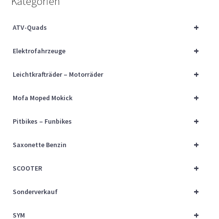
Kategorien
Über uns
+
ATV-Quads
Vertrag widerrufen
+
Elektrofahrzeuge
Widerrufsbelehrung
+
Leichtkrafträder – Motorräder
Cart
+
Mofa Moped Mokick
Checkout
+
Pitbikes – Funbikes
My account
+
Saxonette Benzin
+
SCOOTER
+
Sonderverkauf
+
SYM