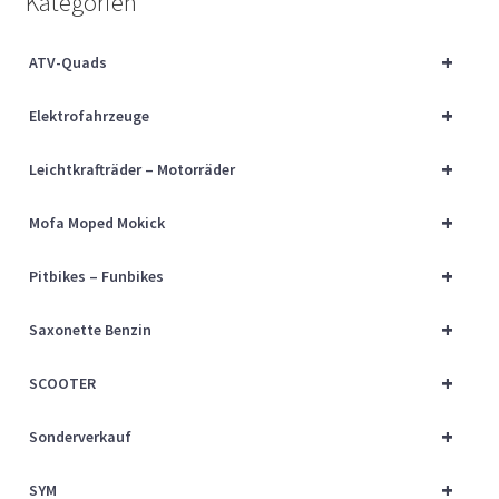
Kategorien
Über uns
+
ATV-Quads
Vertrag widerrufen
+
Elektrofahrzeuge
Widerrufsbelehrung
+
Leichtkrafträder – Motorräder
Cart
+
Mofa Moped Mokick
Checkout
+
Pitbikes – Funbikes
My account
+
Saxonette Benzin
+
SCOOTER
+
Sonderverkauf
+
SYM