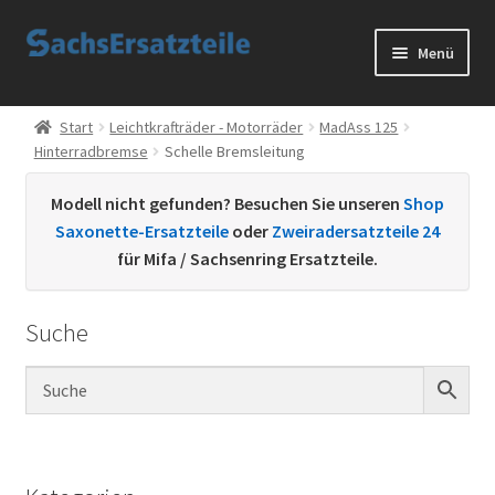
Zur
Zum
Menü
Navigation
Inhalt
springen
springen
Start
Start
Leichtkrafträder - Motorräder
MadAss 125
Hinterradbremse
Schelle Bremsleitung
AGB
Modell nicht gefunden? Besuchen Sie unseren
Shop
Datenschutzerklärung
Saxonette-Ersatzteile
oder
Zweiradersatzteile 24
für Mifa / Sachsenring Ersatzteile.
Impressum
Suche
Kontakt
Sachs Ersatzteile
Sachsteile