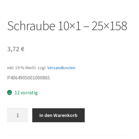
Schraube 10×1 – 25×158
3,72
€
inkl. 19 % MwSt.
zzgl.
Versandkosten
P4064905001000865
12 vorrätig
Schraube
In den Warenkorb
10x1
-
25x158