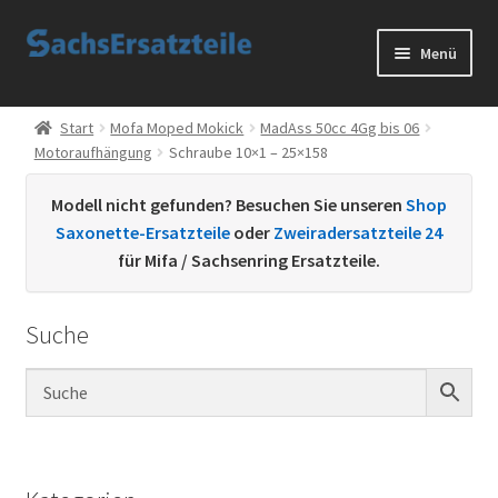
Zur
Zum
Menü
Navigation
Inhalt
springen
springen
Start
Start
Mofa Moped Mokick
MadAss 50cc 4Gg bis 06
Motoraufhängung
Schraube 10×1 – 25×158
AGB
Modell nicht gefunden? Besuchen Sie unseren
Shop
Datenschutzerklärung
Saxonette-Ersatzteile
oder
Zweiradersatzteile 24
für Mifa / Sachsenring Ersatzteile.
Impressum
Suche
Kontakt
Sachs Ersatzteile
Sachsteile