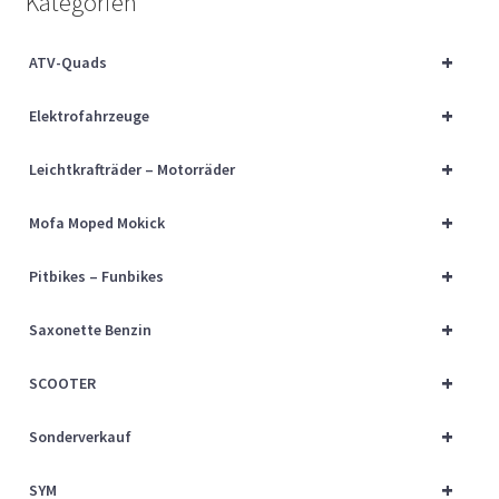
Kategorien
Über uns
+
ATV-Quads
Vertrag widerrufen
+
Elektrofahrzeuge
Widerrufsbelehrung
+
Leichtkrafträder – Motorräder
Cart
+
Mofa Moped Mokick
Checkout
+
Pitbikes – Funbikes
My account
+
Saxonette Benzin
+
SCOOTER
+
Sonderverkauf
+
SYM