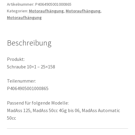
Menge
Artikelnummer:
P4064905001000865
Kategorien:
Motoraufhängung
,
Motoraufhängung
,
Motoraufhängung
Beschreibung
Produkt:
Schraube 10×1 – 25×158
Teilenummer:
P4064905001000865
Passend für folgende Modelle:
MadAss 125, MadAss 50cc 4Gg bis 06, MadAss Automatic
50cc