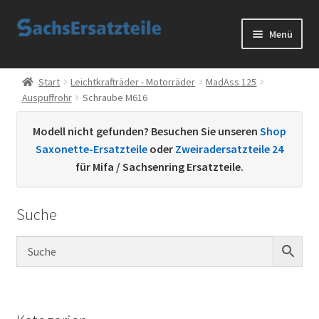
Zur
Zum
Menü
Navigation
Inhalt
springen
springen
Start
Start
Leichtkrafträder - Motorräder
MadAss 125
Auspuffrohr
Schraube M616
AGB
Modell nicht gefunden? Besuchen Sie unseren
Shop
Datenschutzerklärung
Saxonette-Ersatzteile
oder
Zweiradersatzteile 24
für Mifa / Sachsenring Ersatzteile.
Impressum
Suche
Kontakt
Sachs Ersatzteile
Sachsteile