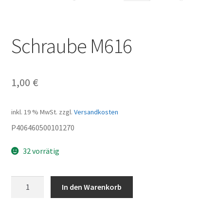
Schraube M616
1,00
€
inkl. 19 % MwSt.
zzgl.
Versandkosten
P406460500101270
32 vorrätig
Schraube
In den Warenkorb
M616
Menge