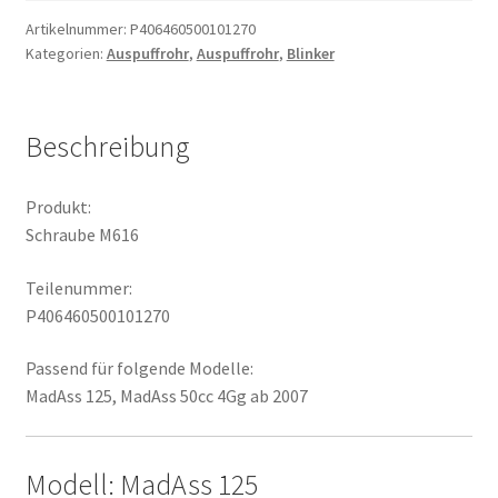
Artikelnummer:
P406460500101270
Kategorien:
Auspuffrohr
,
Auspuffrohr
,
Blinker
Beschreibung
Produkt:
Schraube M616
Teilenummer:
P406460500101270
Passend für folgende Modelle:
MadAss 125, MadAss 50cc 4Gg ab 2007
Modell: MadAss 125