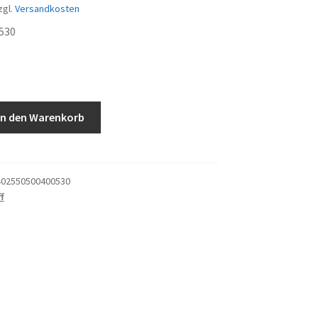
zgl.
Versandkosten
530
In den Warenkorb
02550500400530
f