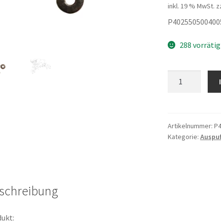
inkl. 19 % MwSt.
z
P402550500400
288 vorrätig
Schrauben
-
Scheiben
Menge
Artikelnummer:
P4
Kategorie:
Auspuf
schreibung
ukt: