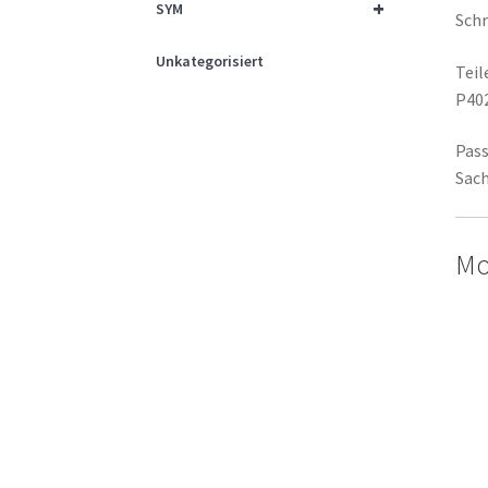
+
SYM
Schr
Unkategorisiert
Tei
P40
Pass
Sach
Mo