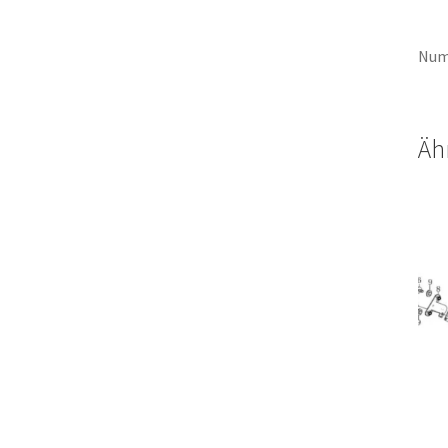
Num
Äh