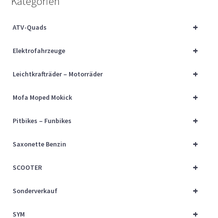
Kategorien
Über uns
+
ATV-Quads
Vertrag widerrufen
+
Elektrofahrzeuge
Widerrufsbelehrung
+
Leichtkrafträder – Motorräder
Cart
+
Mofa Moped Mokick
Checkout
+
Pitbikes – Funbikes
My account
+
Saxonette Benzin
+
SCOOTER
+
Sonderverkauf
+
SYM