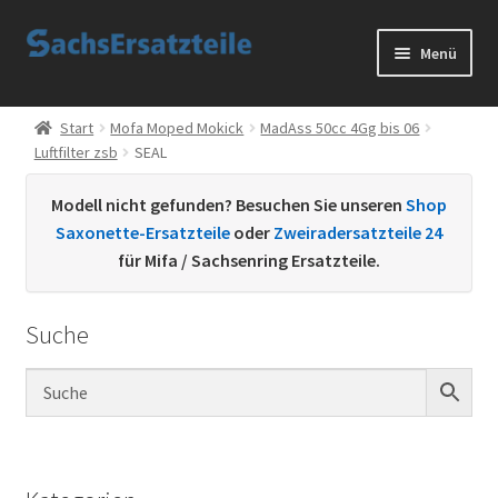
Zur
Zum
Menü
Navigation
Inhalt
springen
springen
Start
Start
Mofa Moped Mokick
MadAss 50cc 4Gg bis 06
Luftfilter zsb
SEAL
AGB
Modell nicht gefunden? Besuchen Sie unseren
Shop
Datenschutzerklärung
Saxonette-Ersatzteile
oder
Zweiradersatzteile 24
für Mifa / Sachsenring Ersatzteile.
Impressum
Suche
Kontakt
Sachs Ersatzteile
Sachsteile