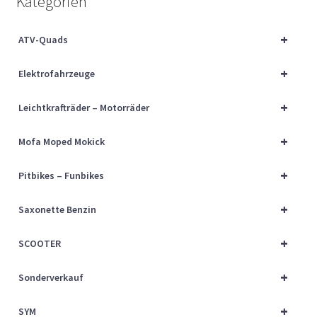
Kategorien
Über uns
+
ATV-Quads
Vertrag widerrufen
+
Elektrofahrzeuge
Widerrufsbelehrung
+
Leichtkrafträder – Motorräder
Cart
+
Mofa Moped Mokick
Checkout
+
Pitbikes – Funbikes
My account
+
Saxonette Benzin
+
SCOOTER
+
Sonderverkauf
+
SYM