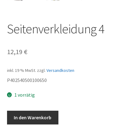
Seitenverkleidung 4
12,19
€
inkl. 19 % MwSt.
zzgl.
Versandkosten
P402540500100650
1 vorrätig
Seitenverkleidung
In den Warenkorb
4
Menge