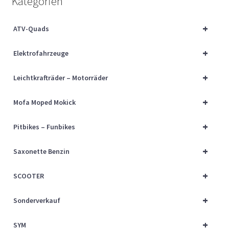
Kategorien
Über uns
+
ATV-Quads
Vertrag widerrufen
+
Elektrofahrzeuge
Widerrufsbelehrung
+
Leichtkrafträder – Motorräder
Cart
+
Mofa Moped Mokick
Checkout
+
Pitbikes – Funbikes
My account
+
Saxonette Benzin
+
SCOOTER
+
Sonderverkauf
+
SYM