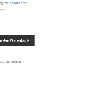
zgl.
Versandkosten
000
In den Warenkorb
64000000015000