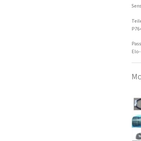
Sens
Tei
P76
Pass
Elo-
Mo