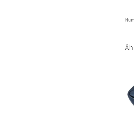
Num
Äh