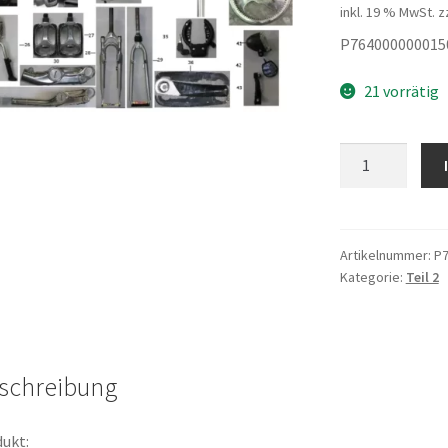
inkl. 19 % MwSt.
z
P764000000015
21 vorrätig
Sensor
Disc
Menge
Artikelnummer:
P7
Kategorie:
Teil 2
schreibung
ukt: