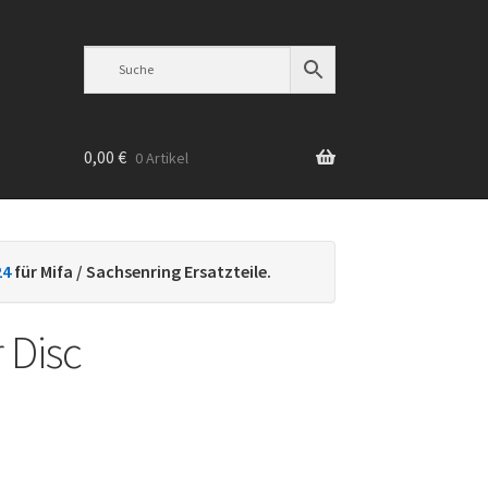
0,00
€
0 Artikel
n
24
für Mifa / Sachsenring Ersatzteile.
 Disc