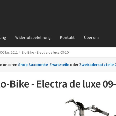
rung
Widerrufsbelehrung
Kontakt
Über uns
06 bis 2011
Elo-Bike - Electra de luxe 09-10
Kontakt
Sachs Ersatzteile
Sachsteile
Über uns
Vertrag widerrufe
ie unseren
Shop Saxonette-Ersatzteile
oder
Zweiradersatzteile 
nt
lo-Bike - Electra de luxe 09