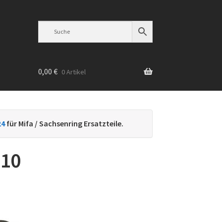
0,00
€
0 Artikel
n
24
für Mifa / Sachsenring Ersatzteile.
-10