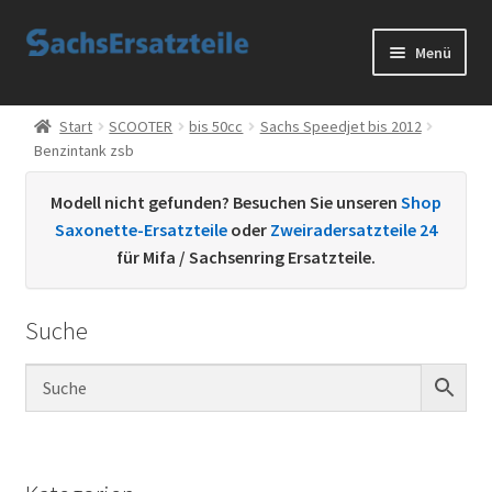
Zur
Zum
Menü
Navigation
Inhalt
springen
springen
Start
Start
SCOOTER
bis 50cc
Sachs Speedjet bis 2012
Benzintank zsb
AGB
Modell nicht gefunden? Besuchen Sie unseren
Shop
Datenschutzerklärung
Saxonette-Ersatzteile
oder
Zweiradersatzteile 24
für Mifa / Sachsenring Ersatzteile.
Impressum
Suche
Kontakt
Sachs Ersatzteile
Sachsteile