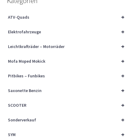
Kategorien
Über uns
+
ATV-Quads
Vertrag widerrufen
+
Elektrofahrzeuge
Widerrufsbelehrung
+
Leichtkrafträder – Motorräder
Cart
+
Mofa Moped Mokick
Checkout
+
Pitbikes – Funbikes
My account
+
Saxonette Benzin
+
SCOOTER
+
Sonderverkauf
+
SYM