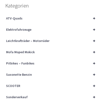
Über uns
Kategorien
Vertrag widerrufen
+
ATV-Quads
+
Widerrufsbelehrung
Elektrofahrzeuge
+
Leichtkrafträder – Motorräder
Cart
+
Mofa Moped Mokick
Checkout
+
Pitbikes – Funbikes
My account
+
Saxonette Benzin
+
SCOOTER
+
Sonderverkauf