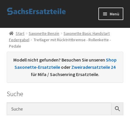
Zur
Zum
Menü
Navigation
Inhalt
springen
springen
Start
Start
Saxonette Benzin
Saxonette Basic Handstart
Federgabel
Tretlager mit Rücktrittbremse - Rollenkette -
AGB
Pedale
Datenschutzerklärung
Modell nicht gefunden? Besuchen Sie unseren
Shop
Saxonette-Ersatzteile
oder
Zweiradersatzteile 24
Impressum
für Mifa / Sachsenring Ersatzteile.
Kontakt
Suche
Sachs Ersatzteile
Sachsteile