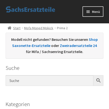
Zur
Zum
Menü
Navigation
Inhalt
springen
springen
Start
Start
Mofa Moped Mokick
Prima 2
AGB
Modell nicht gefunden? Besuchen Sie unseren
Shop
Saxonette-Ersatzteile
oder
Zweiradersatzteile 24
Datenschutzerklärung
für Mifa / Sachsenring Ersatzteile.
Impressum
Suche
Kontakt
Sachs Ersatzteile
Sachsteile
Kategorien