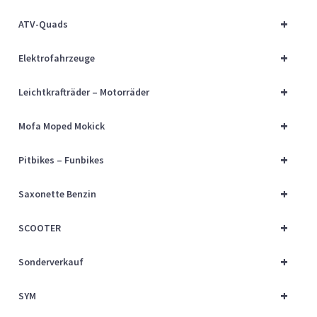
Über uns
+
ATV-Quads
Vertrag widerrufen
+
Elektrofahrzeuge
Widerrufsbelehrung
+
Leichtkrafträder – Motorräder
+
Cart
Mofa Moped Mokick
+
Pitbikes – Funbikes
Checkout
+
Saxonette Benzin
My account
+
SCOOTER
+
Sonderverkauf
+
SYM