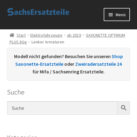
Zur
Zum
Menü
Navigation
Inhalt
springen
springen
Start
Start
Elektrofahrzeuge
ab 2019
SAXONETTE OPTIMUM
PLUS 8Gg
Lenker Armaturen
AGB
Modell nicht gefunden? Besuchen Sie unseren
Shop
Datenschutzerklärung
Saxonette-Ersatzteile
oder
Zweiradersatzteile 24
für Mifa / Sachsenring Ersatzteile.
Impressum
Suche
Kontakt
Sachs Ersatzteile
Sachsteile