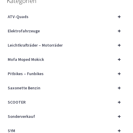
Kategorien
Über uns
+
ATV-Quads
Vertrag widerrufen
+
Elektrofahrzeuge
Widerrufsbelehrung
+
Leichtkrafträder – Motorräder
Cart
+
Mofa Moped Mokick
Checkout
+
Pitbikes – Funbikes
My account
+
Saxonette Benzin
+
SCOOTER
+
Sonderverkauf
+
SYM