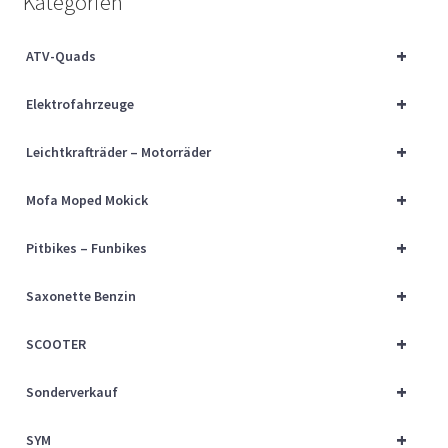
Kategorien
Über uns
+
ATV-Quads
Vertrag widerrufen
+
Elektrofahrzeuge
Widerrufsbelehrung
+
Leichtkrafträder – Motorräder
Cart
+
Mofa Moped Mokick
Checkout
+
Pitbikes – Funbikes
My account
+
Saxonette Benzin
+
SCOOTER
+
Sonderverkauf
+
SYM