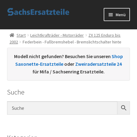
Zur
Zum
Menü
Navigation
Inhalt
springen
springen
Start
Start
Leichtkrafträder - Motorräder
ZX 125 Enduro bis
2002
Federbein - Fußbremshebel - Bremslichtschalter hinte
AGB
Modell nicht gefunden? Besuchen Sie unseren
Shop
Datenschutzerklärung
Saxonette-Ersatzteile
oder
Zweiradersatzteile 24
für Mifa / Sachsenring Ersatzteile.
Impressum
Suche
Kontakt
Sachs Ersatzteile
Sachsteile