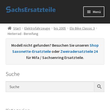
Zur
Zum
Menü
Navigation
Inhalt
springen
springen
Start
Start
Elektrofahrzeuge
bis 2005
Elo Bike Classic 3
Hinterrad - Bereifung
AGB
Modell nicht gefunden? Besuchen Sie unseren
Shop
Datenschutzerklärung
Saxonette-Ersatzteile
oder
Zweiradersatzteile 24
für Mifa / Sachsenring Ersatzteile.
Impressum
Suche
Kontakt
Sachs Ersatzteile
Sachsteile