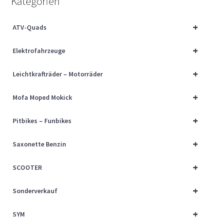
Kategorien
Über uns
+
ATV-Quads
Vertrag widerrufen
+
Elektrofahrzeuge
Widerrufsbelehrung
+
Leichtkrafträder – Motorräder
Cart
+
Mofa Moped Mokick
Checkout
+
Pitbikes – Funbikes
My account
+
Saxonette Benzin
+
SCOOTER
+
Sonderverkauf
+
SYM