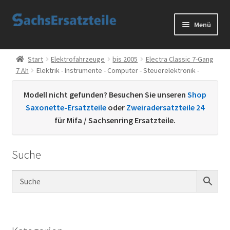
Zur
Zum
Menü
Navigation
Inhalt
springen
springen
Start
Start
Elektrofahrzeuge
bis 2005
Electra Classic 7-Gang
7 Ah
Elektrik - Instrumente - Computer - Steuerelektronik -
AGB
Modell nicht gefunden? Besuchen Sie unseren
Shop
Datenschutzerklärung
Saxonette-Ersatzteile
oder
Zweiradersatzteile 24
für Mifa / Sachsenring Ersatzteile.
Impressum
Suche
Kontakt
Sachs Ersatzteile
Sachsteile