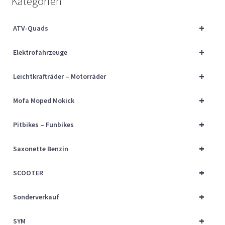
Kategorien
Über uns
+
ATV-Quads
Vertrag widerrufen
+
Elektrofahrzeuge
Widerrufsbelehrung
+
Leichtkrafträder – Motorräder
Cart
+
Mofa Moped Mokick
Checkout
+
Pitbikes – Funbikes
My account
+
Saxonette Benzin
+
SCOOTER
+
Sonderverkauf
+
SYM