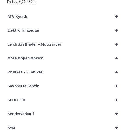
Kategorien
Über uns
+
ATV-Quads
Vertrag widerrufen
+
Elektrofahrzeuge
Widerrufsbelehrung
+
Leichtkrafträder – Motorräder
Cart
+
Mofa Moped Mokick
Checkout
+
Pitbikes – Funbikes
My account
+
Saxonette Benzin
+
SCOOTER
+
Sonderverkauf
+
SYM