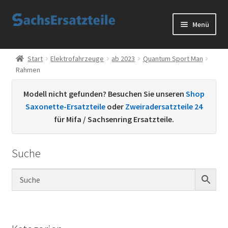
Zur
Zum
Menü
Navigation
Inhalt
springen
springen
Start
Start
Elektrofahrzeuge
ab 2023
Quantum Sport Man
Rahmen
AGB
Modell nicht gefunden? Besuchen Sie unseren
Shop
Datenschutzerklärung
Saxonette-Ersatzteile
oder
Zweiradersatzteile 24
für Mifa / Sachsenring Ersatzteile.
Impressum
Suche
Kontakt
Sachs Ersatzteile
Sachsteile