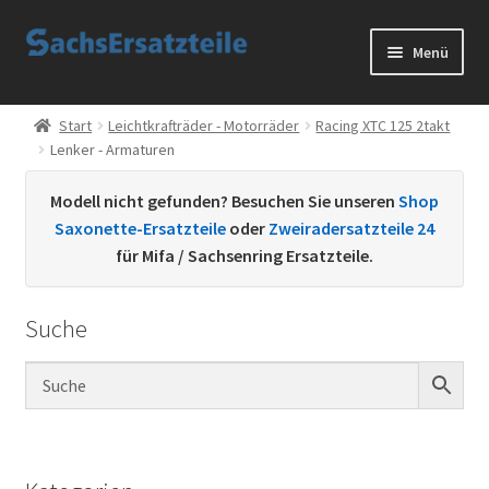
Zur
Zum
Menü
Navigation
Inhalt
springen
springen
Start
Start
Leichtkrafträder - Motorräder
Racing XTC 125 2takt
Lenker - Armaturen
AGB
Modell nicht gefunden? Besuchen Sie unseren
Shop
Datenschutzerklärung
Saxonette-Ersatzteile
oder
Zweiradersatzteile 24
für Mifa / Sachsenring Ersatzteile.
Impressum
Suche
Kontakt
Sachs Ersatzteile
Sachsteile