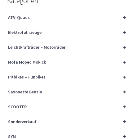
Kategorien
Über uns
+
ATV-Quads
Vertrag widerrufen
+
Elektrofahrzeuge
Widerrufsbelehrung
+
Leichtkrafträder – Motorräder
Cart
+
Mofa Moped Mokick
Checkout
+
Pitbikes – Funbikes
My account
+
Saxonette Benzin
+
SCOOTER
+
Sonderverkauf
+
SYM