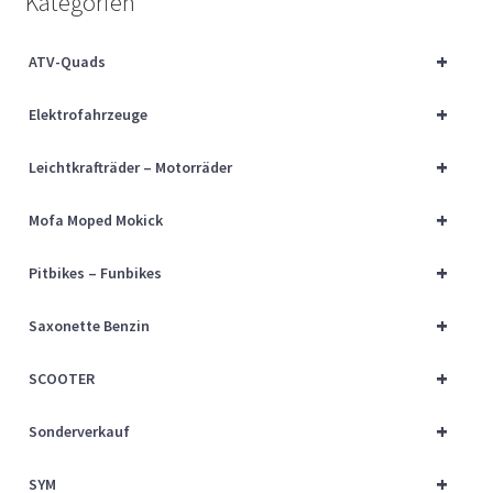
Kategorien
Über uns
+
ATV-Quads
Vertrag widerrufen
+
Elektrofahrzeuge
Widerrufsbelehrung
+
Leichtkrafträder – Motorräder
Cart
+
Mofa Moped Mokick
Checkout
+
Pitbikes – Funbikes
My account
+
Saxonette Benzin
+
SCOOTER
+
Sonderverkauf
+
SYM