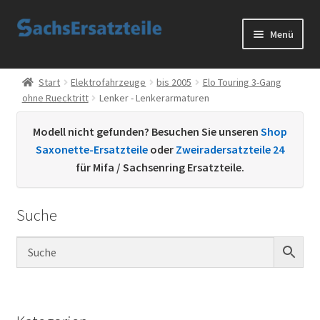
Zur
Zum
Menü
Navigation
Inhalt
springen
springen
Start
Start
Elektrofahrzeuge
bis 2005
Elo Touring 3-Gang
ohne Ruecktritt
Lenker - Lenkerarmaturen
AGB
Modell nicht gefunden? Besuchen Sie unseren
Shop
Datenschutzerklärung
Saxonette-Ersatzteile
oder
Zweiradersatzteile 24
für Mifa / Sachsenring Ersatzteile.
Impressum
Suche
Kontakt
Sachs Ersatzteile
Sachsteile