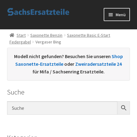
Zur
Zum
Menü
Navigation
Inhalt
springen
springen
Start
Start
Saxonette Benzin
Saxonette Basic E-Start
Federgabel
Vergaser Bing
AGB
Modell nicht gefunden? Besuchen Sie unseren
Shop
Datenschutzerklärung
Saxonette-Ersatzteile
oder
Zweiradersatzteile 24
für Mifa / Sachsenring Ersatzteile.
Impressum
Suche
Kontakt
Sachs Ersatzteile
Sachsteile