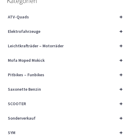
Kategorien
Über uns
+
ATV-Quads
Vertrag widerrufen
+
Elektrofahrzeuge
Widerrufsbelehrung
+
Leichtkrafträder – Motorräder
Cart
+
Mofa Moped Mokick
Checkout
+
Pitbikes – Funbikes
My account
+
Saxonette Benzin
+
SCOOTER
+
Sonderverkauf
+
SYM