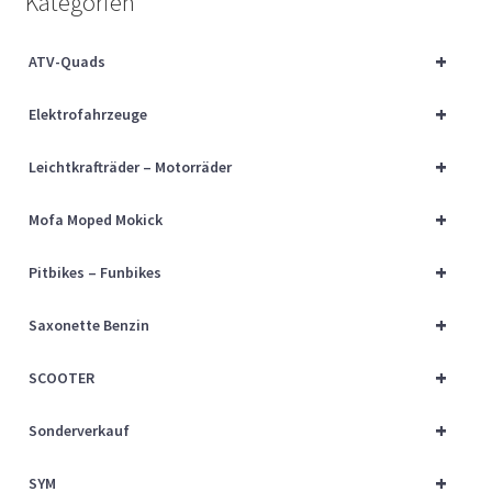
Kategorien
Über uns
+
ATV-Quads
Vertrag widerrufen
+
Elektrofahrzeuge
Widerrufsbelehrung
+
Leichtkrafträder – Motorräder
Cart
+
Mofa Moped Mokick
Checkout
+
Pitbikes – Funbikes
My account
+
Saxonette Benzin
+
SCOOTER
+
Sonderverkauf
+
SYM