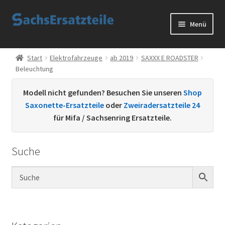
Zur
Zum
Menü
Navigation
Inhalt
springen
springen
Start
Start
Elektrofahrzeuge
ab 2019
SAXXX E ROADSTER
Beleuchtung
AGB
Modell nicht gefunden? Besuchen Sie unseren
Shop
Datenschutzerklärung
Saxonette-Ersatzteile
oder
Zweiradersatzteile 24
für Mifa / Sachsenring Ersatzteile.
Impressum
Suche
Kontakt
Sachs Ersatzteile
Sachsteile