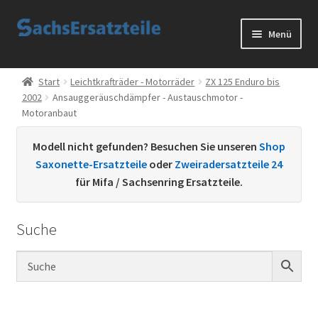
Zur
Zum
Menü
Navigation
Inhalt
springen
springen
Start
Start
Leichtkrafträder - Motorräder
ZX 125 Enduro bis
2002
Ansauggeräuschdämpfer - Austauschmotor -
AGB
Motoranbaut
Datenschutzerklärung
Modell nicht gefunden? Besuchen Sie unseren
Shop
Saxonette-Ersatzteile
oder
Zweiradersatzteile 24
Impressum
für Mifa / Sachsenring Ersatzteile.
Kontakt
Suche
Sachs Ersatzteile
Sachsteile