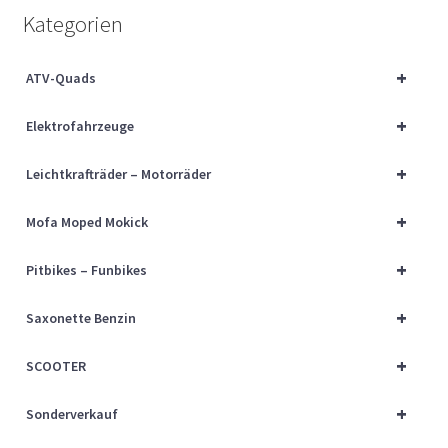
Über uns
Kategorien
Vertrag widerrufen
+
ATV-Quads
+
Widerrufsbelehrung
Elektrofahrzeuge
+
Leichtkrafträder – Motorräder
Cart
+
Mofa Moped Mokick
Checkout
+
Pitbikes – Funbikes
My account
+
Saxonette Benzin
+
SCOOTER
+
Sonderverkauf