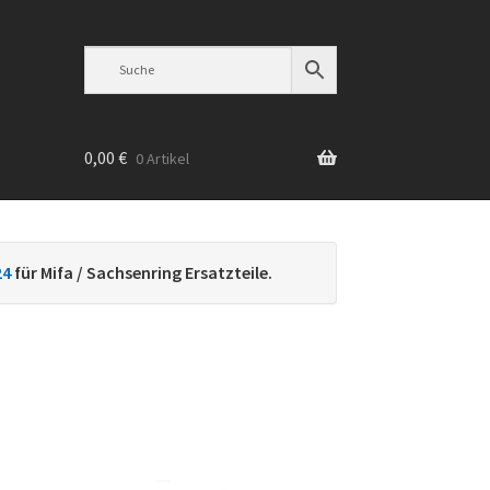
0,00
€
0 Artikel
n
24
für Mifa / Sachsenring Ersatzteile.
h
ebtheit
iert