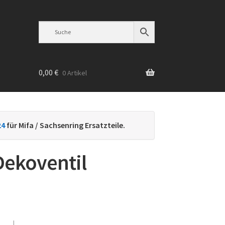
0,00
€
0 Artikel
n
24
für Mifa / Sachsenring Ersatzteile.
ekoventil
h
ebtheit
iert