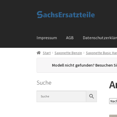
Zur
Zum
Navigation
Inhalt
springen
springen
Impressum
AGB
Datenschutzerklä
Start
Saxonette Benzin
Saxonette Basic Ha
Start
AGB
Datenschutzerklärung
Impressum
Modell nicht gefunden? Besuchen S
Widerrufsbelehrung
Cart
Checkout
My accou
A
Suche