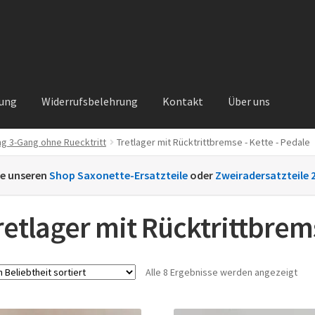
rung
Widerrufsbelehrung
Kontakt
Über uns
ng 3-Gang ohne Ruecktritt
Tretlager mit Rücktrittbremse - Kette - Pedale
Kontakt
Sachs Ersatzteile
Sachsteile
Über uns
Vertrag widerrufe
ie unseren
Shop Saxonette-Ersatzteile
oder
Zweiradersatzteile 
nt
retlager mit Rücktrittbrems
Nac
Alle 8 Ergebnisse werden angezeigt
Beli
sort