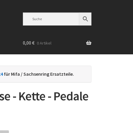
0,00
€
0 Artikel
n
24
für Mifa / Sachsenring Ersatzteile.
e - Kette - Pedale
h
ebtheit
iert