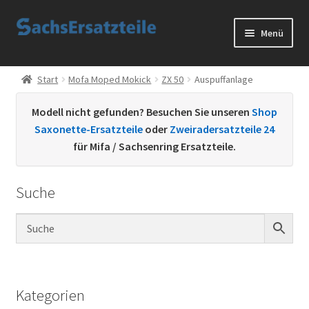
Zur
Zum
Menü
Navigation
Inhalt
springen
springen
Start
Start
Mofa Moped Mokick
ZX 50
Auspuffanlage
AGB
Modell nicht gefunden? Besuchen Sie unseren
Shop
Saxonette-Ersatzteile
oder
Zweiradersatzteile 24
Datenschutzerklärung
für Mifa / Sachsenring Ersatzteile.
Impressum
Suche
Kontakt
Sachs Ersatzteile
Sachsteile
Kategorien