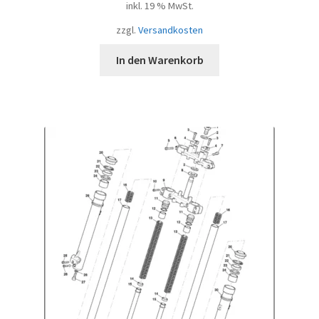
inkl. 19 % MwSt.
zzgl.
Versandkosten
In den Warenkorb