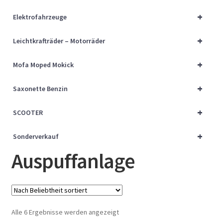
Über uns
+
Elektrofahrzeuge
Vertrag widerrufen
+
Leichtkrafträder – Motorräder
Widerrufsbelehrung
+
Mofa Moped Mokick
+
Cart
Saxonette Benzin
+
SCOOTER
Checkout
+
Sonderverkauf
My account
Auspuffanlage
Nach
Alle 6 Ergebnisse werden angezeigt
Beliebtheit