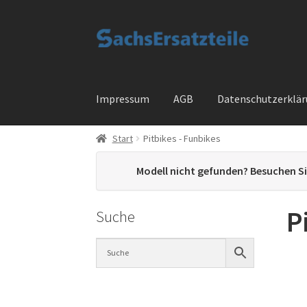
Zur
Zum
Navigation
Inhalt
springen
springen
Impressum
AGB
Datenschutzerklä
Start
Pitbikes - Funbikes
Start
AGB
Datenschutzerklärung
Impressum
Modell nicht gefunden? Besuchen S
Widerrufsbelehrung
Cart
Checkout
My accou
P
Suche