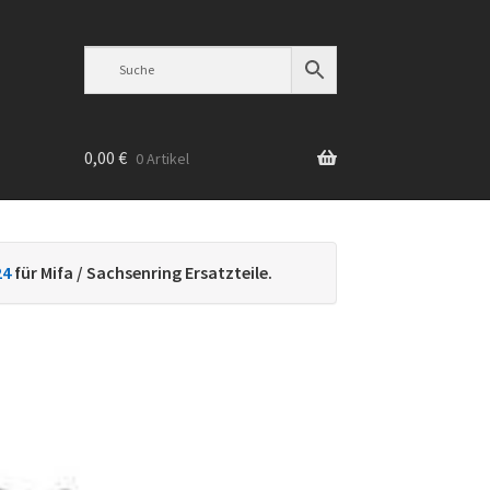
0,00
€
0 Artikel
n
24
für Mifa / Sachsenring Ersatzteile.