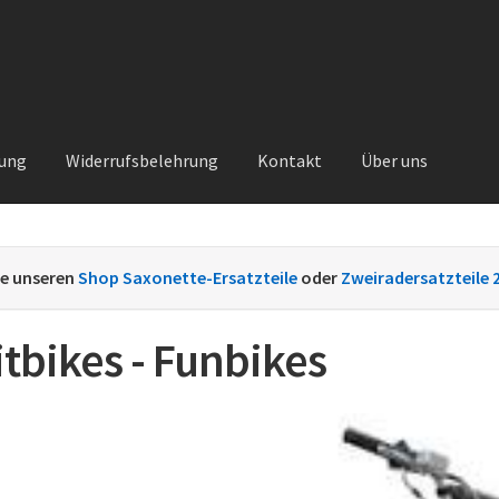
rung
Widerrufsbelehrung
Kontakt
Über uns
Kontakt
Sachs Ersatzteile
Sachsteile
Über uns
Vertrag widerrufe
ie unseren
Shop Saxonette-Ersatzteile
oder
Zweiradersatzteile 
nt
itbikes - Funbikes