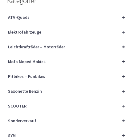
Kategorien
Über uns
+
ATV-Quads
Vertrag widerrufen
+
Elektrofahrzeuge
Widerrufsbelehrung
+
Leichtkrafträder – Motorräder
Cart
+
Mofa Moped Mokick
Checkout
+
Pitbikes – Funbikes
My account
+
Saxonette Benzin
+
SCOOTER
+
Sonderverkauf
+
SYM