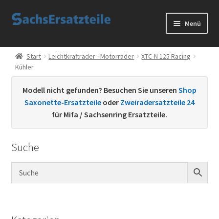
Zur
Zum
Menü
Navigation
Inhalt
springen
springen
Start
Start
Leichtkrafträder - Motorräder
XTC-N 125 Racing
Kühler
AGB
Modell nicht gefunden? Besuchen Sie unseren
Shop
Datenschutzerklärung
Saxonette-Ersatzteile
oder
Zweiradersatzteile 24
für Mifa / Sachsenring Ersatzteile.
Impressum
Suche
Kontakt
Sachs Ersatzteile
Sachsteile