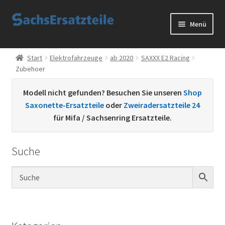
Zur
Zum
Menü
Navigation
Inhalt
springen
springen
Start
Start
Elektrofahrzeuge
ab 2020
SAXXX E2 Racing
Zubehoer
AGB
Modell nicht gefunden? Besuchen Sie unseren
Shop
Datenschutzerklärung
Saxonette-Ersatzteile
oder
Zweiradersatzteile 24
für Mifa / Sachsenring Ersatzteile.
Impressum
Suche
Kontakt
Sachs Ersatzteile
Sachsteile