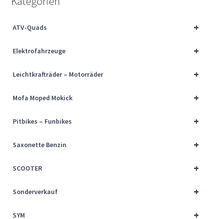
Kategorien
Über uns
+
ATV-Quads
Vertrag widerrufen
+
Elektrofahrzeuge
Widerrufsbelehrung
+
Leichtkrafträder – Motorräder
Cart
+
Mofa Moped Mokick
Checkout
+
Pitbikes – Funbikes
My account
+
Saxonette Benzin
+
SCOOTER
+
Sonderverkauf
+
SYM