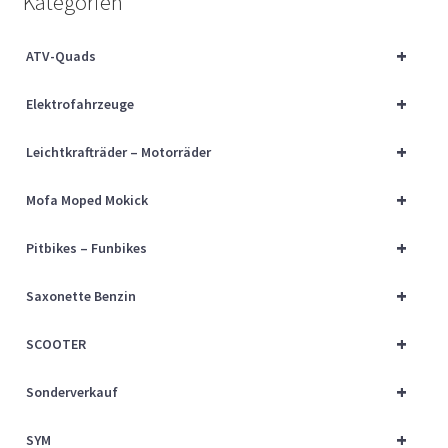
Kategorien
Über uns
+
ATV-Quads
Vertrag widerrufen
+
Elektrofahrzeuge
Widerrufsbelehrung
+
Leichtkrafträder – Motorräder
Cart
+
Mofa Moped Mokick
Checkout
+
Pitbikes – Funbikes
My account
+
Saxonette Benzin
+
SCOOTER
+
Sonderverkauf
+
SYM