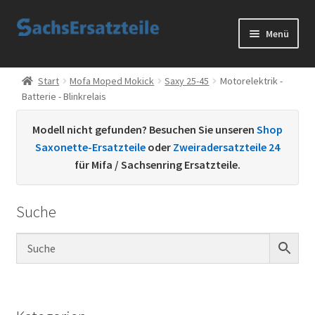
Zur
Zum
Menü
Navigation
Inhalt
springen
springen
Start
Start
Mofa Moped Mokick
Saxy 25-45
Motorelektrik -
Batterie - Blinkrelais
AGB
Modell nicht gefunden? Besuchen Sie unseren
Shop
Datenschutzerklärung
Saxonette-Ersatzteile
oder
Zweiradersatzteile 24
für Mifa / Sachsenring Ersatzteile.
Impressum
Suche
Kontakt
Sachs Ersatzteile
Sachsteile