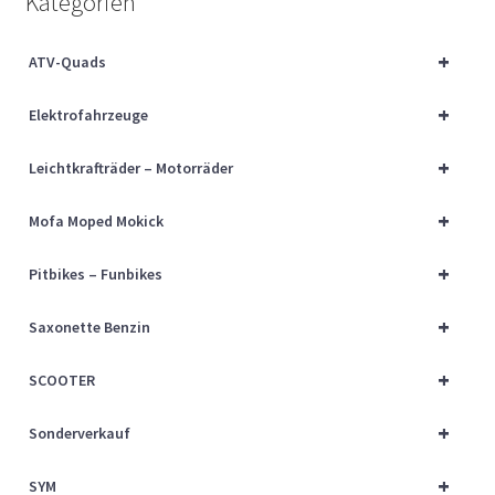
Kategorien
Über uns
+
ATV-Quads
Vertrag widerrufen
+
Elektrofahrzeuge
Widerrufsbelehrung
+
Leichtkrafträder – Motorräder
Cart
+
Mofa Moped Mokick
Checkout
+
Pitbikes – Funbikes
My account
+
Saxonette Benzin
+
SCOOTER
+
Sonderverkauf
+
SYM