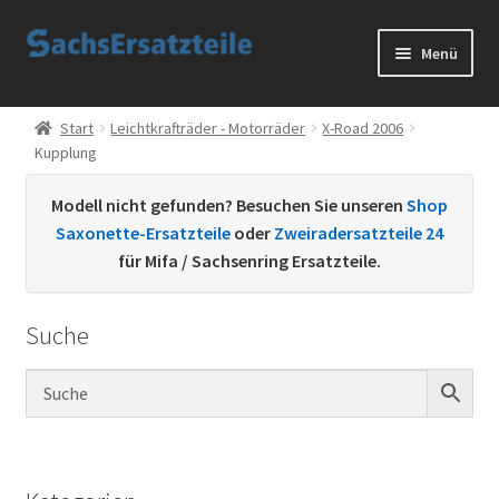
Zur
Zum
Menü
Navigation
Inhalt
springen
springen
Start
Start
Leichtkrafträder - Motorräder
X-Road 2006
Kupplung
AGB
Modell nicht gefunden? Besuchen Sie unseren
Shop
Datenschutzerklärung
Saxonette-Ersatzteile
oder
Zweiradersatzteile 24
für Mifa / Sachsenring Ersatzteile.
Impressum
Suche
Kontakt
Sachs Ersatzteile
Sachsteile