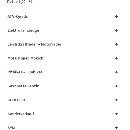
Kategorien
Über uns
+
ATV-Quads
Vertrag widerrufen
+
Elektrofahrzeuge
Widerrufsbelehrung
+
Leichtkrafträder – Motorräder
Cart
+
Mofa Moped Mokick
Checkout
+
Pitbikes – Funbikes
My account
+
Saxonette Benzin
+
SCOOTER
+
Sonderverkauf
+
SYM