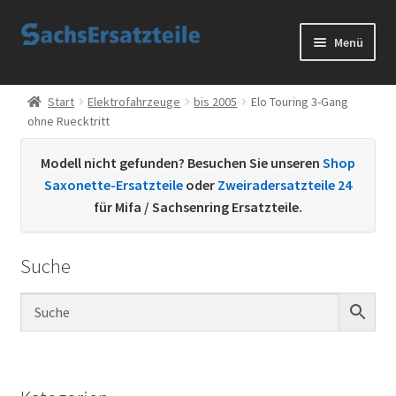
Zur
Zum
Menü
Navigation
Inhalt
springen
springen
Start
Start
Elektrofahrzeuge
bis 2005
Elo Touring 3-Gang
ohne Ruecktritt
AGB
Modell nicht gefunden? Besuchen Sie unseren
Shop
Datenschutzerklärung
Saxonette-Ersatzteile
oder
Zweiradersatzteile 24
für Mifa / Sachsenring Ersatzteile.
Impressum
Suche
Kontakt
Sachs Ersatzteile
Sachsteile