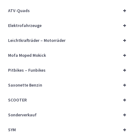
Über uns
+
ATV-Quads
Vertrag widerrufen
+
Elektrofahrzeuge
Widerrufsbelehrung
+
Leichtkrafträder – Motorräder
+
Cart
Mofa Moped Mokick
+
Pitbikes – Funbikes
Checkout
+
Saxonette Benzin
My account
+
SCOOTER
+
Sonderverkauf
+
SYM