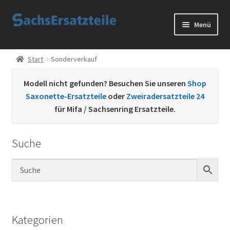
Zur
Zum
Menü
Navigation
Inhalt
springen
springen
Start
Start
Sonderverkauf
AGB
Modell nicht gefunden? Besuchen Sie unseren
Shop
Saxonette-Ersatzteile
oder
Zweiradersatzteile 24
Datenschutzerklärung
für Mifa / Sachsenring Ersatzteile.
Impressum
Suche
Kontakt
Sachs Ersatzteile
Sachsteile
Kategorien