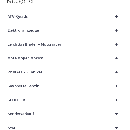
Kategorien
Über uns
+
ATV-Quads
Vertrag widerrufen
+
Elektrofahrzeuge
Widerrufsbelehrung
+
Leichtkrafträder – Motorräder
Cart
+
Mofa Moped Mokick
Checkout
+
Pitbikes – Funbikes
My account
+
Saxonette Benzin
+
SCOOTER
+
Sonderverkauf
+
SYM