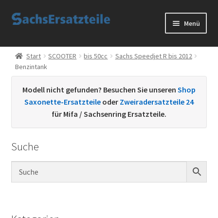
Zur
Zum
Menü
Navigation
Inhalt
springen
springen
Start
Start
SCOOTER
bis 50cc
Sachs Speedjet R bis 2012
Benzintank
AGB
Modell nicht gefunden? Besuchen Sie unseren
Shop
Datenschutzerklärung
Saxonette-Ersatzteile
oder
Zweiradersatzteile 24
für Mifa / Sachsenring Ersatzteile.
Impressum
Suche
Kontakt
Sachs Ersatzteile
Sachsteile