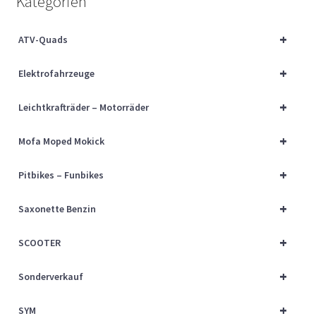
Kategorien
Über uns
+
ATV-Quads
Vertrag widerrufen
+
Elektrofahrzeuge
Widerrufsbelehrung
+
Leichtkrafträder – Motorräder
Cart
+
Mofa Moped Mokick
Checkout
+
Pitbikes – Funbikes
My account
+
Saxonette Benzin
+
SCOOTER
+
Sonderverkauf
+
SYM