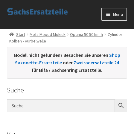
Zur
Zum
Menü
Navigation
Inhalt
springen
springen
Start
Start
Mofa Moped Mokick
Optima 50 50 km-h
Zylinder -
Kolben - Kurbelwelle
AGB
Modell nicht gefunden? Besuchen Sie unseren
Shop
Datenschutzerklärung
Saxonette-Ersatzteile
oder
Zweiradersatzteile 24
für Mifa / Sachsenring Ersatzteile.
Impressum
Suche
Kontakt
Sachs Ersatzteile
Sachsteile