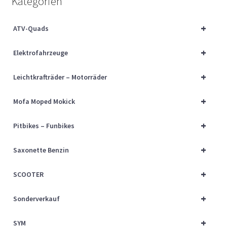
Kategorien
Über uns
+
ATV-Quads
Vertrag widerrufen
+
Elektrofahrzeuge
Widerrufsbelehrung
+
Leichtkrafträder – Motorräder
Cart
+
Mofa Moped Mokick
Checkout
+
Pitbikes – Funbikes
My account
+
Saxonette Benzin
+
SCOOTER
+
Sonderverkauf
+
SYM