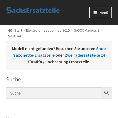
Zur
Zum
Menü
Navigation
Inhalt
springen
springen
Start
Start
Elektrofahrzeuge
ab 2015
SAXXX MadAss E
Sitzbank
AGB
Modell nicht gefunden? Besuchen Sie unseren
Shop
Datenschutzerklärung
Saxonette-Ersatzteile
oder
Zweiradersatzteile 24
für Mifa / Sachsenring Ersatzteile.
Impressum
Suche
Kontakt
Sachs Ersatzteile
Sachsteile