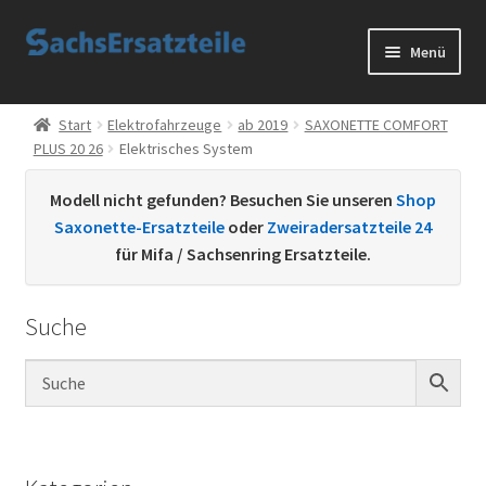
Zur
Zum
Menü
Navigation
Inhalt
springen
springen
Start
Start
Elektrofahrzeuge
ab 2019
SAXONETTE COMFORT
PLUS 20 26
Elektrisches System
AGB
Modell nicht gefunden? Besuchen Sie unseren
Shop
Datenschutzerklärung
Saxonette-Ersatzteile
oder
Zweiradersatzteile 24
für Mifa / Sachsenring Ersatzteile.
Impressum
Suche
Kontakt
Sachs Ersatzteile
Sachsteile