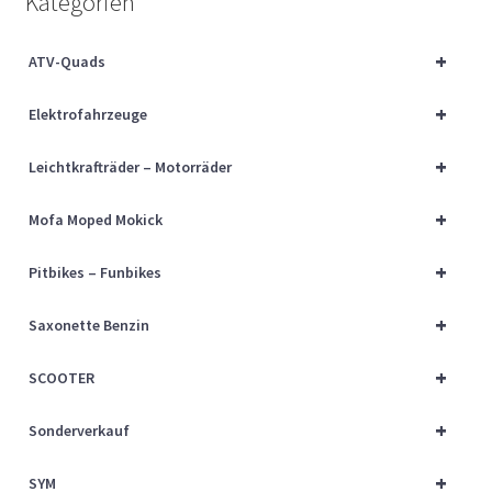
Kategorien
Über uns
+
ATV-Quads
Vertrag widerrufen
+
Elektrofahrzeuge
Widerrufsbelehrung
+
Leichtkrafträder – Motorräder
Cart
+
Mofa Moped Mokick
Checkout
+
Pitbikes – Funbikes
My account
+
Saxonette Benzin
+
SCOOTER
+
Sonderverkauf
+
SYM