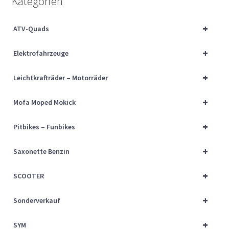
Kategorien
Über uns
+
ATV-Quads
Vertrag widerrufen
+
Elektrofahrzeuge
Widerrufsbelehrung
+
Leichtkrafträder – Motorräder
Cart
+
Mofa Moped Mokick
Checkout
+
Pitbikes – Funbikes
My account
+
Saxonette Benzin
+
SCOOTER
+
Sonderverkauf
+
SYM