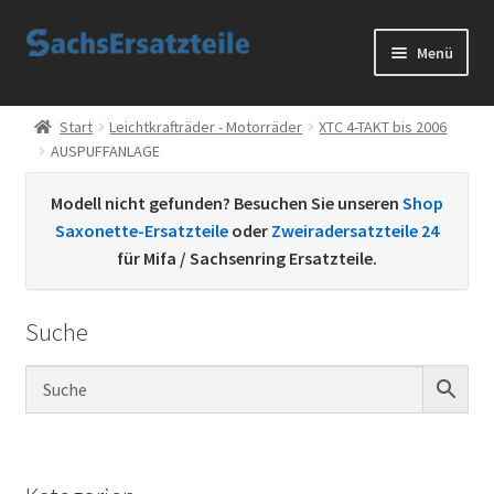
Zur
Zum
Menü
Navigation
Inhalt
springen
springen
Start
Start
Leichtkrafträder - Motorräder
XTC 4-TAKT bis 2006
AUSPUFFANLAGE
AGB
Modell nicht gefunden? Besuchen Sie unseren
Shop
Datenschutzerklärung
Saxonette-Ersatzteile
oder
Zweiradersatzteile 24
für Mifa / Sachsenring Ersatzteile.
Impressum
Suche
Kontakt
Sachs Ersatzteile
Sachsteile